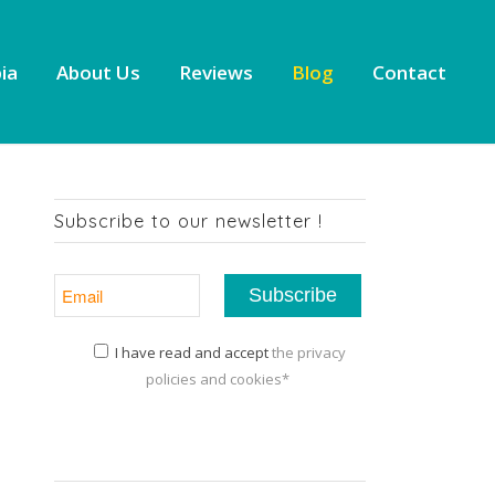
ia
About Us
Reviews
Blog
Contact
Subscribe to our newsletter !
I have read and accept
the privacy
policies and cookies*