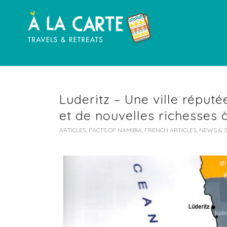
Luderitz – Une ville réput
et de nouvelles richesses à
ARTICLES
,
FACTS OF NAMIBIA
,
FRENCH ARTICLES
,
NEWS & 