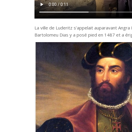
La ville de Luderitz s’appelait auparavant Angra
Bartolomeu Dias y a posé pied en 1487 et a érigé