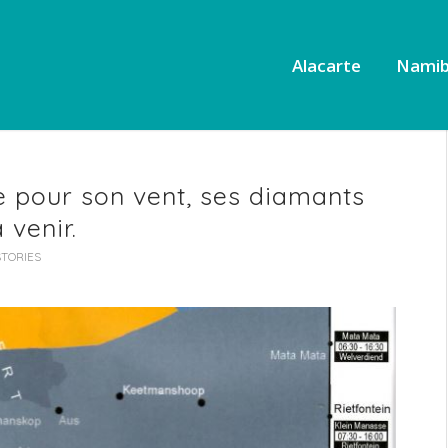
Alacarte
Namib
ée pour son vent, ses diamants
 venir.
STORIES